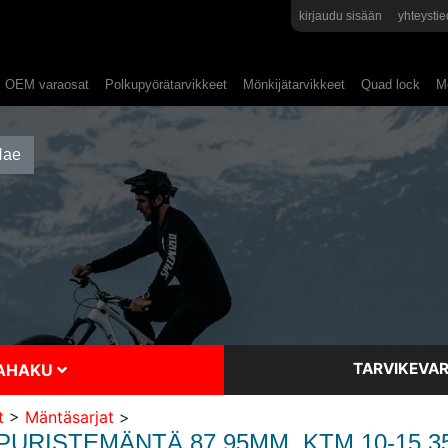
kirjaudu sisään
yhteystie
OEM varaosat
Polkupyörätarvikkeet
Mönkijätarvikkeet
Quad lock
Mo
TARVIKEVAR
SAHAKU
t
>
Mäntäsarjat
>
URISTEMÄNTÄ 87.95MM, KTM 10-15 3