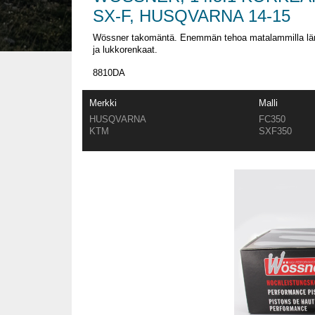
SX-F, HUSQVARNA 14-15
Wössner takomäntä. Enemmän tehoa matalammilla lämpöt
ja lukkorenkaat.
8810DA
Merkki
Malli
HUSQVARNA
FC350
KTM
SXF350