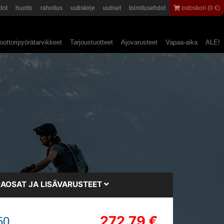
dot
huolto
rahoitus
uutiskirje
uutiset
toimitusehdot
ostoskori (0 €)
ottoripyörätarvikkeet
Tarjoustuotteet
Ajovarusteet
Vapaa-aika
ALE!
AOSAT JA LISÄVARUSTEET
272.79 €
50