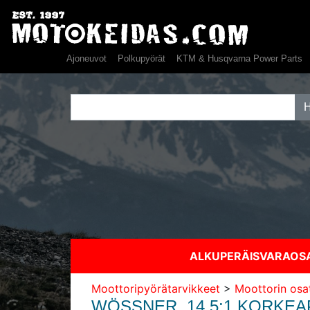
Ajoneuvot
Polkupyörät
KTM & Husqvarna Power Parts
ALKUPERÄISVARAO
Moottoripyörätarvikkeet
>
Moottorin osa
WÖSSNER, 14.5:1 KORKEAP