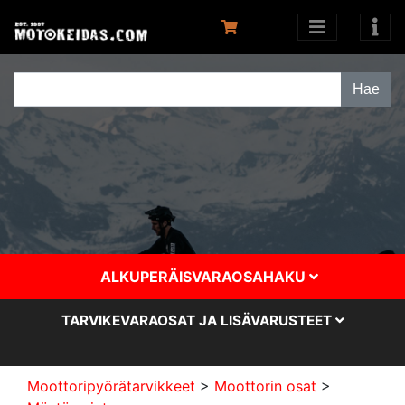
ALKUPERÄISVARAOSAHAKU
TARVIKEVARAOSAT JA LISÄVARUSTEET
Moottoripyörätarvikkeet
>
Moottorin osat
>