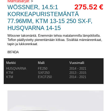
Mäntäsarjat
>
275.52 €
WÖSSNER, 14.5:1
KORKEAPURISTEMÄNTÄ
77.96MM, KTM 13-15 250 SX-F,
HUSQVARNA 14-15
Wössner takomäntä. Enemmän tehoa matalammilla lämpötiloilla.
Teflon päällystetty pienentämään kitkaa. Sisältää männänrenkaat,
tapin ja lukkorenkaat.
8874DA
Merkki
Malli
Vuosimalli
HUSQVARNA
FE250
2014 - 2021
KTM
SXF250
2013 - 2015
KTM
EXCF250
2014 - 2021