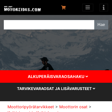
ALKUPERÄISVARAOSAHAKU
TARVIKEVARAOSAT JA LISÄVARUSTEET
Moottoripyörätarvikkeet
>
Moottorin osat
>