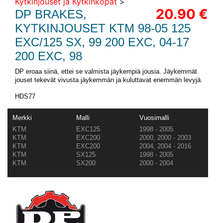
Kytkinjouset ja Kytkinkopat
>
20.90 €
DP BRAKES,
KYTKINJOUSET KTM 98-05 125
EXC/125 SX, 99 200 EXC, 04-17
200 EXC, 98
DP eroaa siinä, ettei se valmista jäykempiä jousia. Jäykemmät
jouset tekevät vivusta jäykemmän ja kuluttavat enemmän levyjä.
HDS77
Merkki
Malli
Vuosimalli
KTM
EXC125
1998 - 2005
KTM
EXC200
2000, 2000 - 2003
KTM
EXC200
2004, 2004 - 2016
KTM
SX125
1998 - 2005
KTM
SX200
2000 - 2004