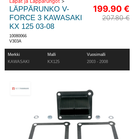
Läpät ja Läppärungot
>
199.90 €
LÄPPÄRUNKO V-
FORCE 3 KAWASAKI
207.80 €
KX 125 03-08
10080066
V303A
Merkki
Malli
Vuosimalli
KAWASAKI
KX125
2003 - 2008