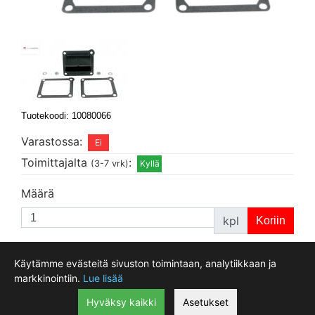
Tuotekoodi: 10080066
Varastossa:
Toimittajalta
:
(3-7 vrk)
Määrä
kpl
Käytämme evästeitä sivuston toimintaan, analytiikkaan ja
Motokeidas Oy, Taninkatu 11 ovi 35, 33400 Tampere, Finland
markkinointiin.
Lue lisää
0207940400 Webshop 0207940403
myynti@motokeidas.com
Hyväksy kaikki
Asetukset
Viimeksi päivitetty 2026-08-06 14:27:44 -
Näytä evästeasetukset