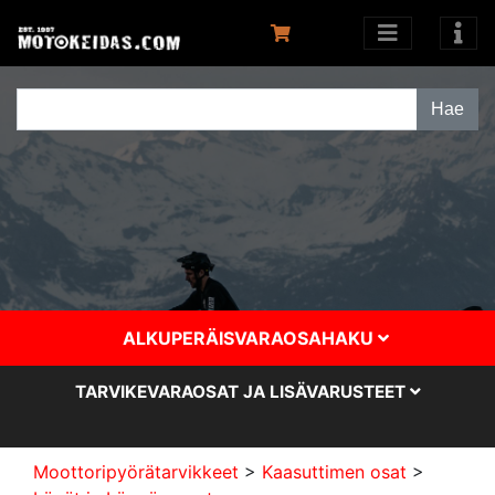
ALKUPERÄISVARAOSAHAKU
TARVIKEVARAOSAT JA LISÄVARUSTEET
Moottoripyörätarvikkeet
>
Kaasuttimen osat
>