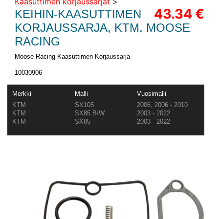
Kaasuttimen korjaussarjat
>
43.34 €
KEIHIN-KAASUTTIMEN
KORJAUSSARJA, KTM, MOOSE
RACING
Moose Racing Kaasuttimen Korjaussarja
10030906
Merkki
Malli
Vuosimalli
KTM
SX105
2006, 2006 - 2010
KTM
SX85 B/W
2003 - 2022
KTM
SX85
2003 - 2022