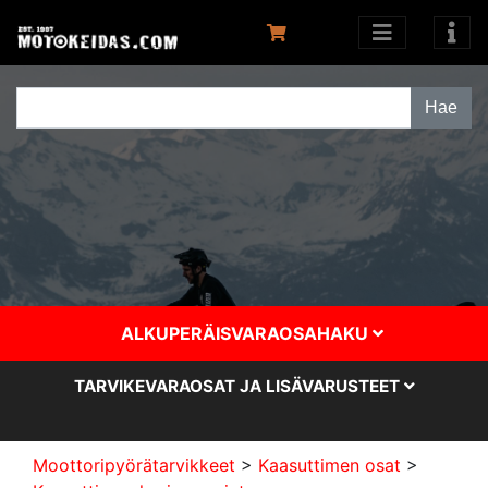
ALKUPERÄISVARAOSAHAKU
TARVIKEVARAOSAT JA LISÄVARUSTEET
Moottoripyörätarvikkeet
>
Kaasuttimen osat
>