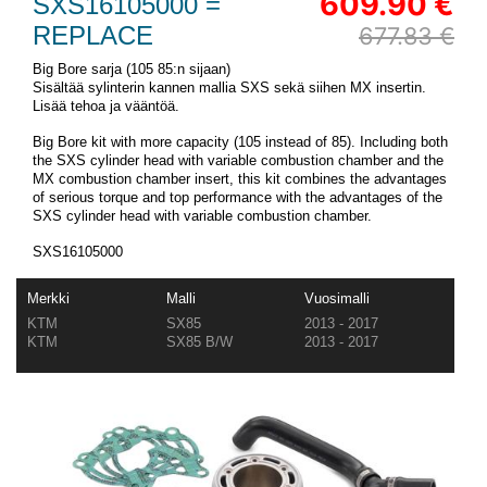
609.90 €
SXS16105000 =
REPLACE
677.83 €
Big Bore sarja (105 85:n sijaan)
Sisältää sylinterin kannen mallia SXS sekä siihen MX insertin.
Lisää tehoa ja vääntöä.
Big Bore kit with more capacity (105 instead of 85). Including both
the SXS cylinder head with variable combustion chamber and the
MX combustion chamber insert, this kit combines the advantages
of serious torque and top performance with the advantages of the
SXS cylinder head with variable combustion chamber.
SXS16105000
Merkki
Malli
Vuosimalli
KTM
SX85
2013 - 2017
KTM
SX85 B/W
2013 - 2017