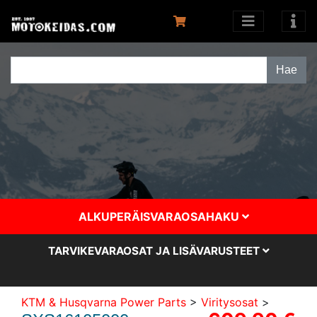
ALKUPERÄISVARAOSAHAKU
TARVIKEVARAOSAT JA LISÄVARUSTEET
KTM & Husqvarna Power Parts
>
Viritysosat
>