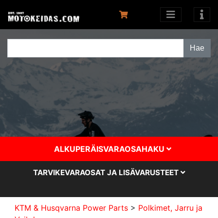
ALKUPERÄISVARAOSAHAKU
TARVIKEVARAOSAT JA LISÄVARUSTEET
KTM & Husqvarna Power Parts
>
Polkimet, Jarru ja