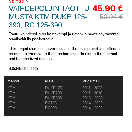
Vaihde
>
45.90 €
VAIHDEPOLJIN TAOTTU
MUSTA KTM DUKE 125-
50.94 €
390, RC 125-390
Taottu vaihdepoljin on kestävämpi ja tietenkin myös näyttävämpi
anodisoidulla päällysteellä.
This forged aluminum lever replaces the original part and offers a
premium alternative to the standard lever thanks to the material
and the anodized coating.
9053493103333S
Merkki
Malli
Vuosimalli
KTM
DUKE125
2011 - 2023
KTM
DUKE200
2011 - 2016
KTM
DUKE390
2013 - 2023
KTM
RC125
2014 - 2022
KTM
RC390
2014 - 2022