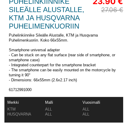
23.90 €
PUHELINKIINNIKE
SILEÄLLE ALUSTALLE,
27.06 €
KTM JA HUSQVARNA
PUHELIMENKUORIIN
Puhelinkiinnike Sileälle Alustalle, KTM ja Husqvarna
Puhelimenkuoriin. Koko 66x55mm.
Smartphone universal adapter
- Can be stuck on any flat surface (rear side of smartphone, or
smartphone case)
- Integrated counterpart for the smartphone bracket
- The smartphone can be easily mounted on the motorcycle by
turning it 90°
- Dimensions: 66x55mm (2.6x2.17 inch)
61712991000
Merkki
Malli
Vuosimalli
KTM
ALL
ALL
HUSQVARNA
ALL
ALL