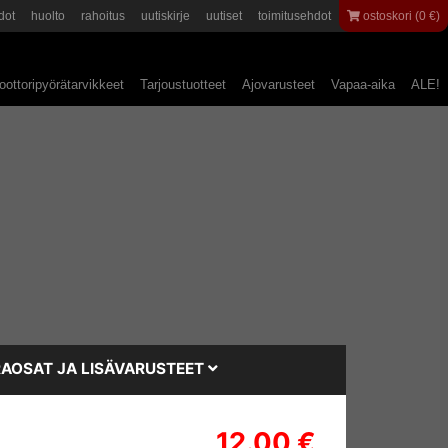
dot
huolto
rahoitus
uutiskirje
uutiset
toimitusehdot
ostoskori (0 €)
ottoripyörätarvikkeet
Tarjoustuotteet
Ajovarusteet
Vapaa-aika
ALE!
AOSAT JA LISÄVARUSTEET
12.00 €