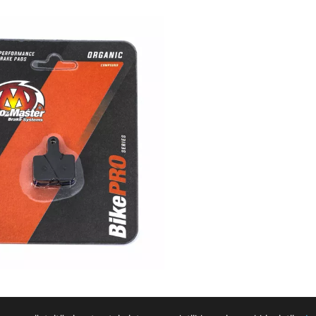
Motokeidas Oy, Taninkatu 11 ovi 35, 33400 Tampere, Finland