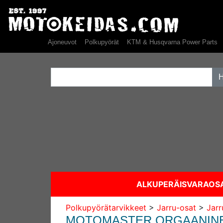
Ajoneuvot
Polkupyörät
KTM & Husqvarna Power Parts
ALKUPERÄISVARAO
Polkupyörätarvikkeet
>
Jarru-osat
>
Jarr
MOTOMASTER ORGAANINEN