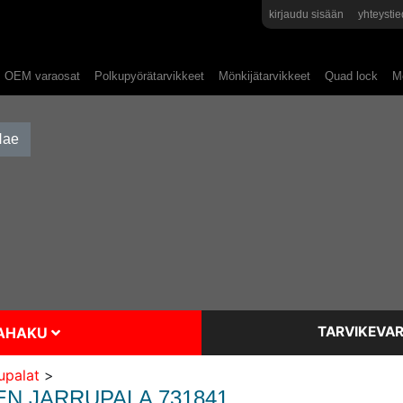
kirjaudu sisään
yhteystie
OEM varaosat
Polkupyörätarvikkeet
Mönkijätarvikkeet
Quad lock
Mo
TARVIKEVAR
SAHAKU
upalat
>
 JARRUPALA 731841