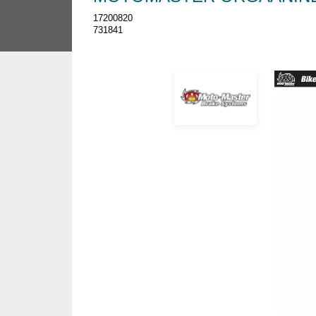
17200820
731841