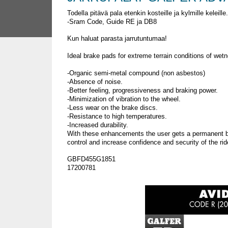
Todella pitävä pala etenkin kosteille ja kylmille keleille.
-Sram Code, Guide RE ja DB8
Kun haluat parasta jarrutuntumaa!
Ideal brake pads for extreme terrain conditions of wetn
-Organic semi-metal compound (non asbestos)
-Absence of noise.
-Better feeling, progressiveness and braking power.
-Minimization of vibration to the wheel.
-Less wear on the brake discs.
-Resistance to high temperatures.
-Increased durability.
With these enhancements the user gets a permanent bra
control and increase confidence and security of the rid
GBFD455G1851
17200781