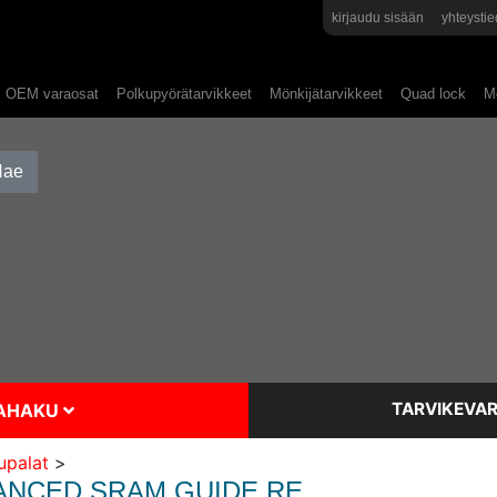
kirjaudu sisään
yhteystie
OEM varaosat
Polkupyörätarvikkeet
Mönkijätarvikkeet
Quad lock
Mo
TARVIKEVAR
SAHAKU
upalat
>
ANCED SRAM GUIDE RE