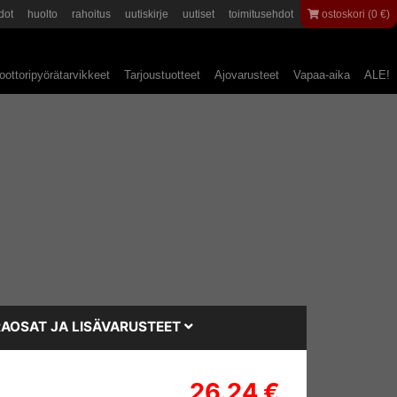
dot
huolto
rahoitus
uutiskirje
uutiset
toimitusehdot
ostoskori (0 €)
ottoripyörätarvikkeet
Tarjoustuotteet
Ajovarusteet
Vapaa-aika
ALE!
AOSAT JA LISÄVARUSTEET
26.24 €