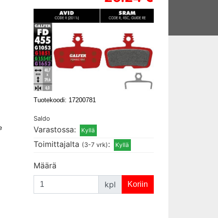
Tuotekoodi: 17200781
Saldo
e
Varastossa:
Toimittajalta
:
(3-7 vrk)
Määrä
kpl