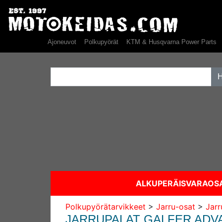
Ajoneuvot
Polkupyörät
KTM & Husqvarna Power Parts
ALKUPERÄISVARAO
Polkupyörätarvikkeet
>
Jarru-osat
>
Jarr
JARRUPALAT GALFER ADV