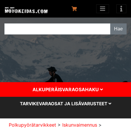
ALKUPERÄISVARAOSAHAKU
TARVIKEVARAOSAT JA LISÄVARUSTEET
Polkupyörätarvikkeet
>
Iskunvaimennus
>