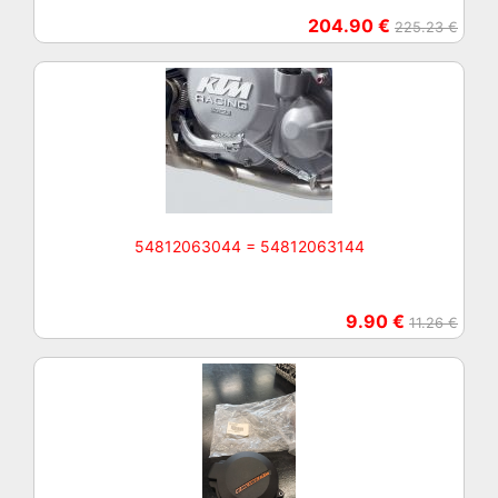
204.90 €
225.23 €
54812063044 = 54812063144
9.90 €
11.26 €