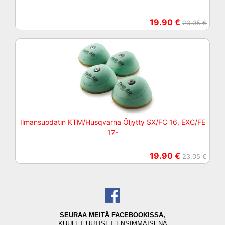
19.90 €
23.05 €
Ilmansuodatin KTM/Husqvarna Öljytty SX/FC 16, EXC/FE
17-
19.90 €
23.05 €
SEURAA MEITÄ FACEBOOKISSA,
KUULET UUTISET ENSIMMÄISENÄ