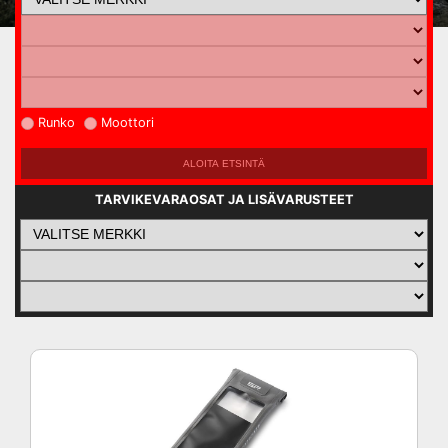
Runko
Moottori
TARVIKEVARAOSAT JA LISÄVARUSTEET