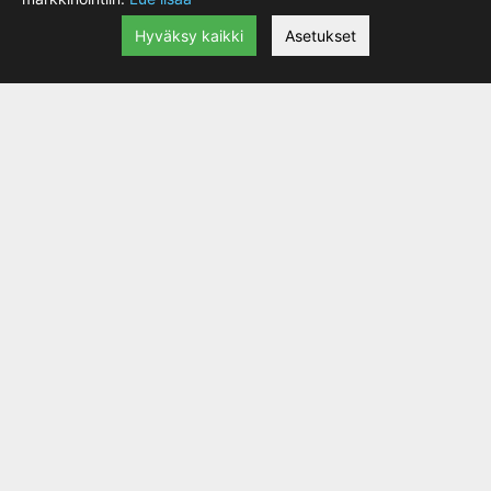
Hyväksy kaikki
Asetukset
Prikka Honda - OEM
|
lisätiedot
5.52 €
Prikka Honda - OEM. Alkuperäinen Honda varaosa.
Varastossa:
KYTKINVAIJERI Honda XR400R 96-02
|
lisätiedot
29.90 €
Kytkinvaijeri Honda XR400R 1996-2002
45.56 €
Honda alkuperäinen varaosa
Merkki
Malli
Vuosimalli
HONDA
XR400R
1996 - 2002