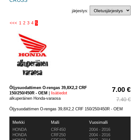
CROSS
järjestys:
<<<
1
2
3
4
5
Öljysuodattimen O-rengas 39,8X2,2 CRF
7.00 €
150/250/450R - OEM
|
lisätiedot
alkuperäinen Honda-varaosa
7.40 €
Öljysuodattimen O-rengas 39,8X2,2 CRF 150/250/450R - OEM
Merkki
Malli
Vuosimalli
HONDA
CRF450
2004 - 2016
HONDA
CRF250
2004 - 2016