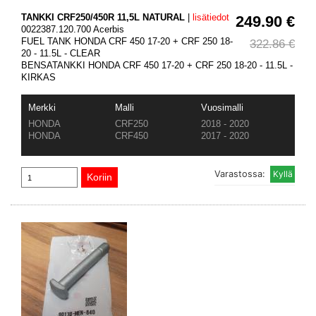
TANKKI CRF250/450R 11,5L NATURAL
|
lisätiedot
249.90 €
0022387.120.700 Acerbis
FUEL TANK HONDA CRF 450 17-20 + CRF 250 18-
322.86 €
20 - 11.5L - CLEAR
BENSATANKKI HONDA CRF 450 17-20 + CRF 250 18-20 - 11.5L -
KIRKAS
Merkki
Malli
Vuosimalli
HONDA
CRF250
2018 - 2020
HONDA
CRF450
2017 - 2020
Varastossa: