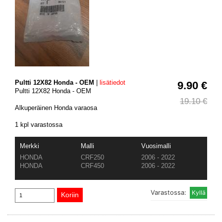
Pultti 12X82 Honda - OEM
|
lisätiedot
9.90 €
Pultti 12X82 Honda - OEM
19.10 €
Alkuperäinen Honda varaosa
1 kpl varastossa
Merkki
Malli
Vuosimalli
HONDA
CRF250
2006 - 2022
HONDA
CRF450
2006 - 2022
Varastossa: