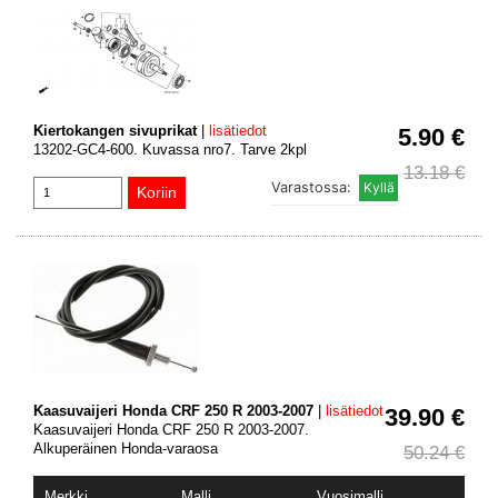
Kiertokangen sivuprikat
|
lisätiedot
5.90 €
13202-GC4-600. Kuvassa nro7. Tarve 2kpl
13.18 €
Varastossa:
Kaasuvaijeri Honda CRF 250 R 2003-2007
|
lisätiedot
39.90 €
Kaasuvaijeri Honda CRF 250 R 2003-2007.
Alkuperäinen Honda-varaosa
50.24 €
Merkki
Malli
Vuosimalli