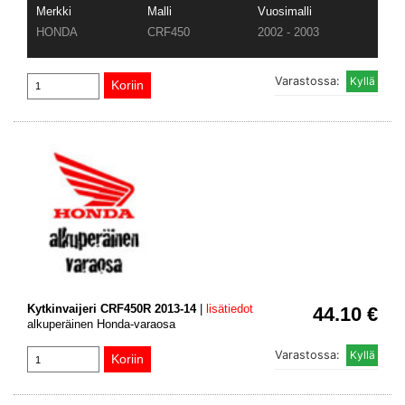
Merkki
Malli
Vuosimalli
HONDA
CRF450
2002 - 2003
Varastossa:
Kytkinvaijeri CRF450R 2013-14
|
lisätiedot
44.10 €
alkuperäinen Honda-varaosa
Varastossa: