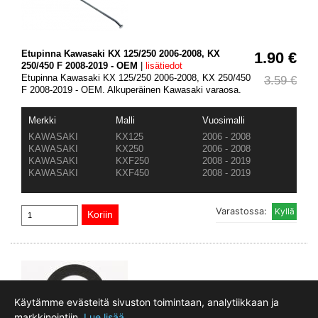
Etupinna Kawasaki KX 125/250 2006-2008, KX
1.90 €
250/450 F 2008-2019 - OEM
|
lisätiedot
Etupinna Kawasaki KX 125/250 2006-2008, KX 250/450
3.59 €
F 2008-2019 - OEM. Alkuperäinen Kawasaki varaosa.
Merkki
Malli
Vuosimalli
KAWASAKI
KX125
2006 - 2008
KAWASAKI
KX250
2006 - 2008
KAWASAKI
KXF250
2008 - 2019
KAWASAKI
KXF450
2008 - 2019
Varastossa:
Käytämme evästeitä sivuston toimintaan, analytiikkaan ja
markkinointiin.
Lue lisää