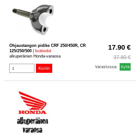
Ohjaustangon pidike CRF 250/450R, CR
17.90 €
125/250/500
|
lisätiedot
alkuperäinen Honda-varaosa
37.80 €
Varastossa: