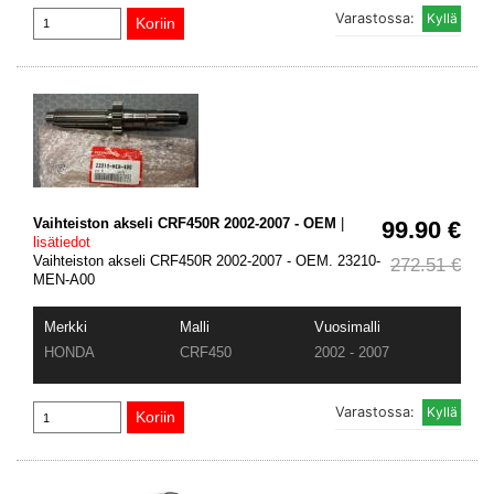
Varastossa:
Vaihteiston akseli CRF450R 2002-2007 - OEM
|
99.90 €
lisätiedot
Vaihteiston akseli CRF450R 2002-2007 - OEM. 23210-
272.51 €
MEN-A00
Merkki
Malli
Vuosimalli
HONDA
CRF450
2002 - 2007
Varastossa: