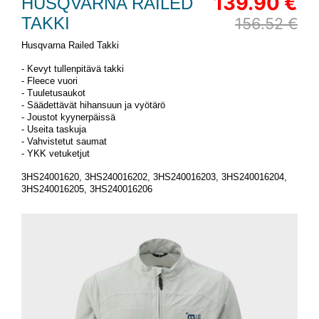
139.90 €
HUSQVARNA RAILED
TAKKI
156.52 €
Husqvarna Railed Takki
- Kevyt tullenpitävä takki
- Fleece vuori
- Tuuletusaukot
- Säädettävät hihansuun ja vyötärö
- Joustot kyynerpäissä
- Useita taskuja
- Vahvistetut saumat
- YKK vetuketjut
3HS24001620, 3HS240016202, 3HS240016203, 3HS240016204,
3HS240016205, 3HS240016206