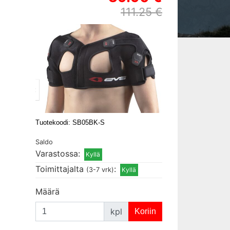
111.25 €
Tuotekoodi: SB05BK-S
Saldo
Varastossa:
Toimittajalta
:
(3-7 vrk)
Määrä
kpl