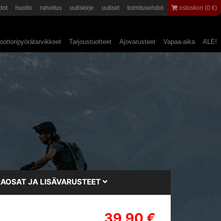
dot
huolto
rahoitus
uutiskirje
uutiset
toimitusehdot
ostoskori (0 €)
ottoripyörätarvikkeet
Tarjoustuotteet
Ajovarusteet
Vapaa-aika
ALE!
AOSAT JA LISÄVARUSTEET
39.90 €