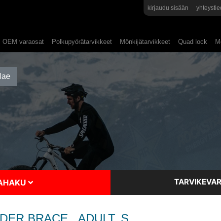
kirjaudu sisään
yhteystie
OEM varaosat
Polkupyörätarvikkeet
Mönkijätarvikkeet
Quad lock
Mo
TARVIKEVAR
SAHAKU
ER BRACE , ADULT, S