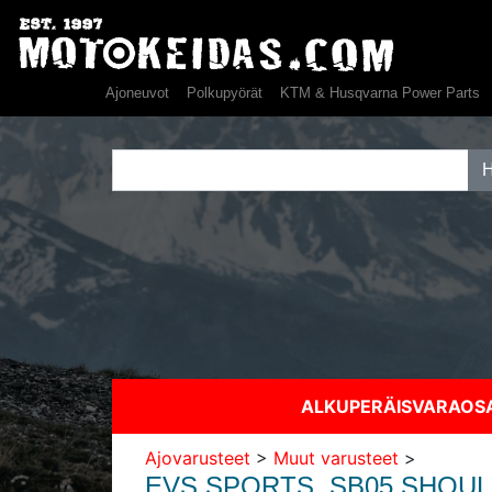
Ajoneuvot
Polkupyörät
KTM & Husqvarna Power Parts
ALKUPERÄISVARAO
Ajovarusteet
>
Muut varusteet
>
EVS SPORTS, SB05 SHOULD