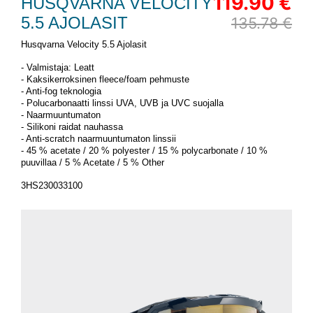
119.90 €
HUSQVARNA VELOCITY
5.5 AJOLASIT
135.78 €
Husqvarna Velocity 5.5 Ajolasit
- Valmistaja: Leatt
- Kaksikerroksinen fleece/foam pehmuste
- Anti-fog teknologia
- Polucarbonaatti linssi UVA, UVB ja UVC suojalla
- Naarmuuntumaton
- Silikoni raidat nauhassa
- Anti-scratch naarmuuntumaton linssii
- 45 % acetate / 20 % polyester / 15 % polycarbonate / 10 %
puuvillaa / 5 % Acetate / 5 % Other
3HS230033100