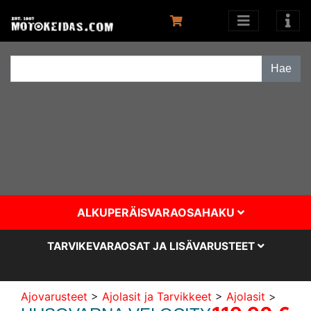
ALKUPERÄISVARAOSAHAKU
TARVIKEVARAOSAT JA LISÄVARUSTEET
Ajovarusteet
>
Ajolasit ja Tarvikkeet
>
Ajolasit
>